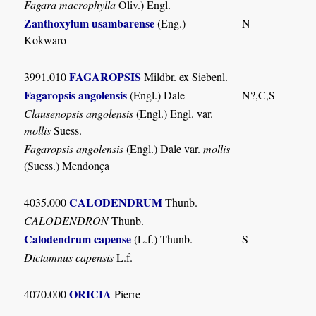
Fagara macrophylla
Oliv.) Engl.
Zanthoxylum usambarense
(Eng.)
N
Kokwaro
FAGAROPSIS
3991.010
Mildbr. ex Siebenl.
Fagaropsis angolensis
(Engl.) Dale
N?,C,S
Clausenopsis angolensis
(Engl.) Engl. var.
mollis
Suess.
Fagaropsis angolensis
(Engl.) Dale var.
mollis
(Suess.) Mendonça
CALODENDRUM
4035.000
Thunb.
CALODENDRON
Thunb.
Calodendrum capense
(L.f.) Thunb.
S
Dictamnus capensis
L.f.
ORICIA
4070.000
Pierre