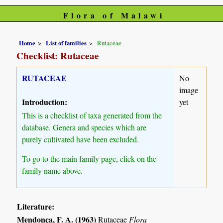
Flora of Malawi
Home
List of families
Rutaceae
Checklist: Rutaceae
RUTACEAE
No
image
Introduction:
yet
This is a checklist of taxa generated from the
database. Genera and species which are
purely cultivated have been excluded.
To go to the main family page, click on the
family name above.
Literature:
Mendonça, F. A. (1963)
Rutaceae
Flora