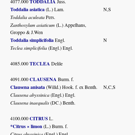
TODDALIA
4077.000
Juss.
Toddalia asiatica
(L.) Lam.
N,S
Toddalia aculeata
Pers.
Zanthoxylum asiaticum
(L.) Appelhans,
Groppo & J.Wen
Toddalia simplicifolia
Engl.
N
Teclea simplicifolia
(Engl.) Engl.
TECLEA
4085.000
Delile
CLAUSENA
4091.000
Burm. f.
Clausena anisata
(Willd.) Hook. f. ex Benth.
N,C,S
Clausena abyssinica
(Engl.) Engl.
Clausena inaequalis
(DC.) Benth.
CITRUS
4100.000
L.
*Citrus × limon
(L.) Burm. f.
Citrus abyssinica
(Engl.) Engl.