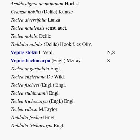
Aspidostigma acuminatum
Hochst.
Cranzia nobilis
(Delile) Kuntze
Teclea diversifolia
Lanza
Teclea natalensis
sensu auct.
Teclea nobilis
Delile
Toddalia nobilis
(Delile) Hook.f. ex Oliv.
Vepris stolzii
I. Verd.
N,S
Vepris trichocarpa
(Engl.) Mziray
S
Teclea angustialata
Engl.
Teclea engleriana
De Wild.
Teclea fischeri
(Engl.) Engl.
Teclea stuhlmannii
Engl.
Teclea trichocarpa
(Engl.) Engl.
Teclea villosa
M.Taylor
Toddalia fischeri
Engl.
Toddalia trichocarpa
Engl.