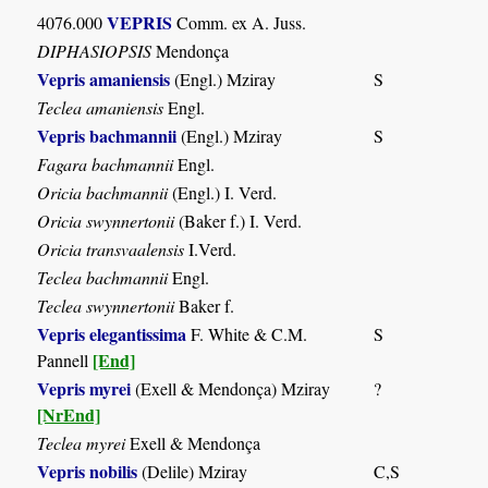
VEPRIS
4076.000
Comm. ex A. Juss.
DIPHASIOPSIS
Mendonça
Vepris amaniensis
(Engl.) Mziray
S
Teclea amaniensis
Engl.
Vepris bachmannii
(Engl.) Mziray
S
Fagara bachmannii
Engl.
Oricia bachmannii
(Engl.) I. Verd.
Oricia swynnertonii
(Baker f.) I. Verd.
Oricia transvaalensis
I.Verd.
Teclea bachmannii
Engl.
Teclea swynnertonii
Baker f.
Vepris elegantissima
F. White & C.M.
S
[End]
Pannell
Vepris myrei
(Exell & Mendonça) Mziray
?
[NrEnd]
Teclea myrei
Exell & Mendonça
Vepris nobilis
(Delile) Mziray
C,S